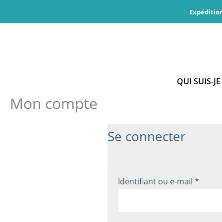
Aller
Expéditio
au
contenu
QUI SUIS-JE
Mon compte
Se connecter
Obliga
Identifiant ou e-mail
*