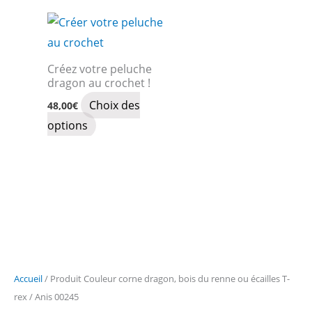
Créez votre peluche
dragon au crochet !
Choix des
48,00
€
Ce
options
produit
a
plusieurs
variations.
Les
options
peuvent
Accueil
/ Produit Couleur corne dragon, bois du renne ou écailles T-
être
rex / Anis 00245
choisies