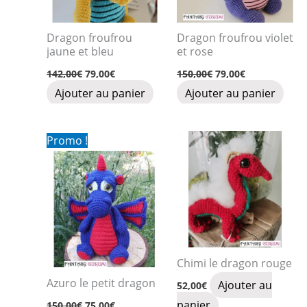
Dragon froufrou
Dragon froufrou violet
jaune et bleu
et rose
Le
Le
Le
Le
142,00
€
79,00
€
150,00
€
79,00
€
prix
prix
prix
prix
Ajouter au panier
Ajouter au panier
initial
actuel
initial
actuel
était :
est :
était :
est :
142,00€.
79,00€.
150,00€.
79,00€.
Promo !
Chimi le dragon rouge
Azuro le petit dragon
Ajouter au
52,00
€
Le
Le
panier
150,00
€
75,00
€