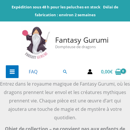
Aller
Expédition sous 48 h pour les peluches en stock
Délai de
au
fabrication : environ 2 semaines
contenu
Fantasy Gurumi
Dompteuse de dragons
0,00
€
FAQ
Rechercher
Entrez dans le royaume magique de Fantasy Gurumi, où les
dragons prennent leur envol et les créatures mythiques
prennent vie. Chaque pièce est une œuvre d’art qui
ajoutera une touche de magie et de mystère à votre
quotidien.
Objet de collection – ne convient pas aux enfants de