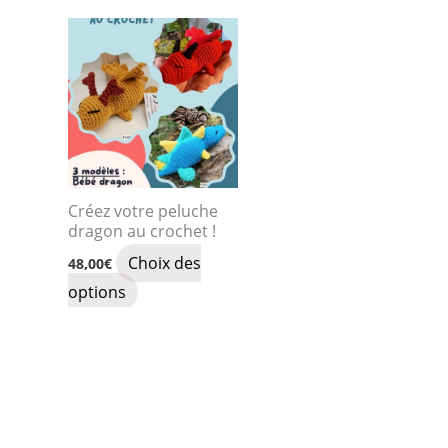
Créez votre peluche
dragon au crochet !
Choix des
48,00
€
Ce
options
produit
a
plusieurs
variations.
Les