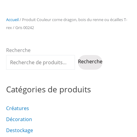
options
peuvent
Accueil
/ Produit Couleur corne dragon, bois du renne ou écailles T-
être
rex / Gris 00242
choisies
sur
la
Recherche
page
Recherche
du
produit
Catégories de produits
Créatures
Décoration
Destockage