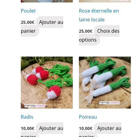
Poulet
Rose éternelle en
laine locale
Ajouter au
25,00
€
panier
Choix des
25,00
€
Ce
options
produit
a
plusieurs
variations.
Les
options
peuvent
être
Radis
Poireau
choisies
Ajouter au
Ajouter au
sur
10,00
€
10,00
€
panier
panier