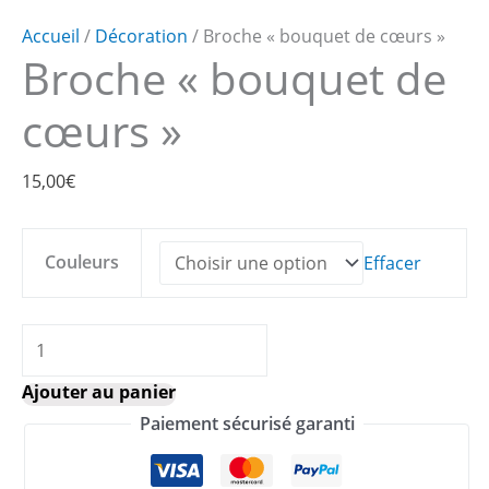
Accueil
/
Décoration
/ Broche « bouquet de cœurs »
Broche « bouquet de
cœurs »
15,00
€
Couleurs
Effacer
quantité
de
Ajouter au panier
Broche
Paiement sécurisé garanti
"bouquet
de