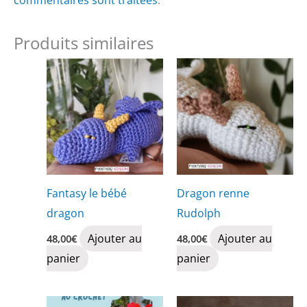
commentaires sont traitées
.
Produits similaires
Fantasy le bébé
Dragon renne
dragon
Rudolph
Ajouter au
Ajouter au
48,00
€
48,00
€
panier
panier