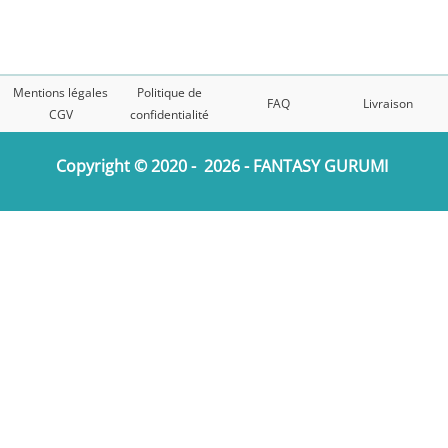
options
peuvent
être
choisies
Mentions légales
Politique de
FAQ
Livraison
sur
CGV
confidentialité
la
Copyright © 2020 - 2026 - FANTASY GURUMI
page
du
produit