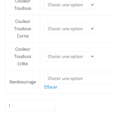
Couleur
Toudoux
Couleur
Toudoux
Corne
Couleur
Toudoux
Crête
Rembourrage
Effacer
quantité
de