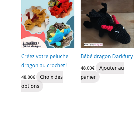
Créez votre peluche
Bébé dragon Darkfury
dragon au crochet !
Ajouter au
48,00
€
Choix des
panier
48,00
€
Ce
options
produit
a
plusieurs
variations.
Les