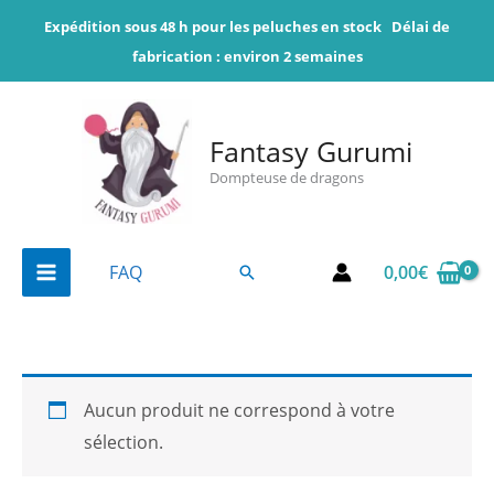
Aller
Expédition sous 48 h pour les peluches en stock
Délai de
au
fabrication : environ 2 semaines
contenu
Fantasy Gurumi
Dompteuse de dragons
0,00
€
FAQ
Rechercher
Aucun produit ne correspond à votre
sélection.