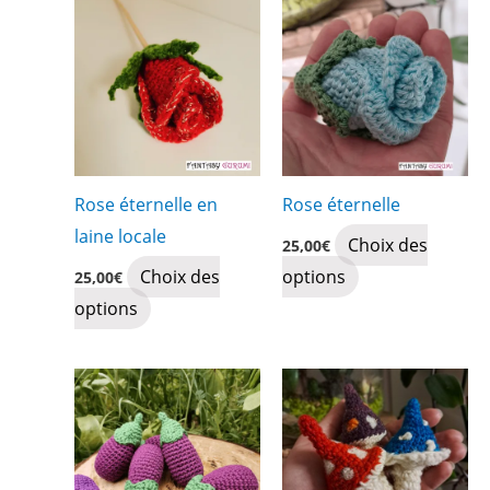
Rose éternelle en
Rose éternelle
laine locale
Choix des
25,00
€
Ce
Choix des
options
25,00
€
Ce
produit
options
produit
a
a
plusieurs
plusieurs
variations.
variations.
Les
Les
options