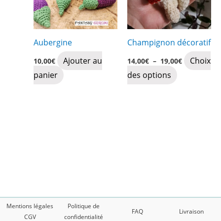
options
peuvent
peuvent
être
être
choisies
Aubergine
Champignon décoratif
choisies
sur
Plage
Ajouter au
Choix
sur
la
10,00
€
14,00
€
–
19,00
€
de
Ce
panier
des options
la
page
prix :
14,00€
produit
page
du
à
19,00€
a
du
produit
plusieurs
produit
variations.
Les
options
peuvent
être
choisies
Mentions légales
Politique de
FAQ
Livraison
sur
CGV
confidentialité