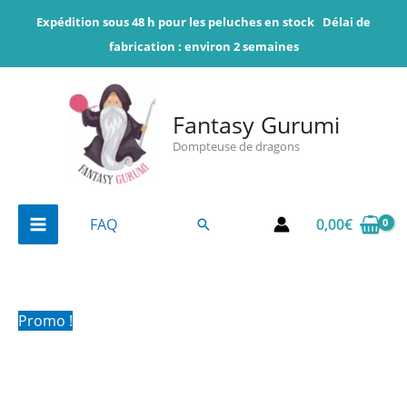
Aller
Expédition sous 48 h pour les peluches en stock
Délai de
au
fabrication : environ 2 semaines
contenu
Fantasy Gurumi
Dompteuse de dragons
0,00
€
FAQ
Rechercher
Promo !