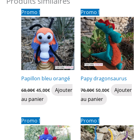
Produits similaires
Promo !
Promo !
Papillon bleu orangé
Papy dragonsaurus
Le
Le
Le
Le
Ajouter
Ajouter
60,00
€
45,00
€
70,00
€
50,00
€
prix
prix
prix
prix
au panier
au panier
initial
actuel
initial
actuel
était :
est :
était :
est :
60,00€.
45,00€.
70,00€.
50,00€.
Promo !
Promo !