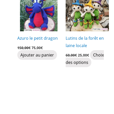
Azuro le petit dragon
Lutins de la forêt en
laine locale
Le
Le
150,00
€
75,00
€
prix
prix
Le
Le
Ajouter au panier
Choix
initial
actuel
60,00
€
25,00
€
prix
prix
était :
est :
Ce
des options
initial
actuel
150,00€.
75,00€.
était :
est :
produit
60,00€.
25,00€.
a
plusieurs
variations.
Les
options
peuvent