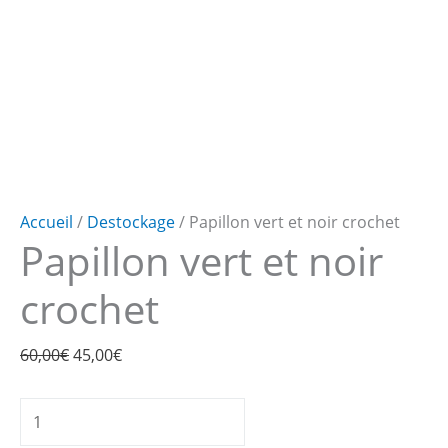
Accueil
/
Destockage
/ Papillon vert et noir crochet
Papillon vert et noir
crochet
Le
Le
60,00
€
45,00
€
prix
prix
quantité
initial
actuel
de
était :
est :