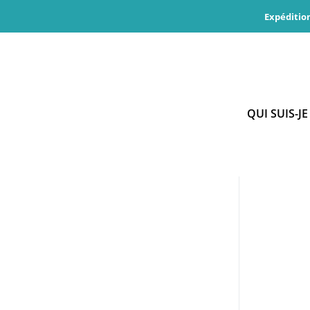
Aller
Expéditio
au
contenu
QUI SUIS-JE