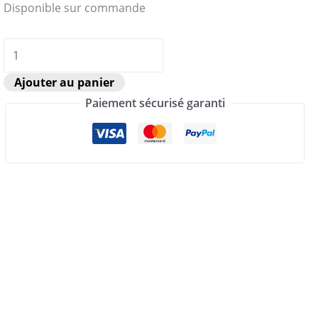
Disponible sur commande
quantité
de
Ajouter au panier
Choupicorne
Paiement sécurisé garanti
la
licorne
lumineuse