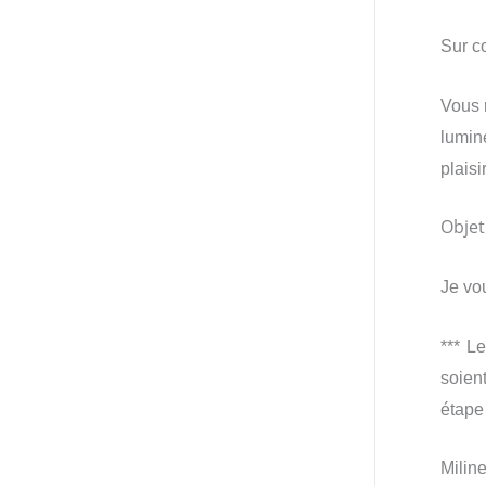
Sur c
Vous 
lumin
plaisir
Objet
Je vo
*** L
soien
étape
Milin