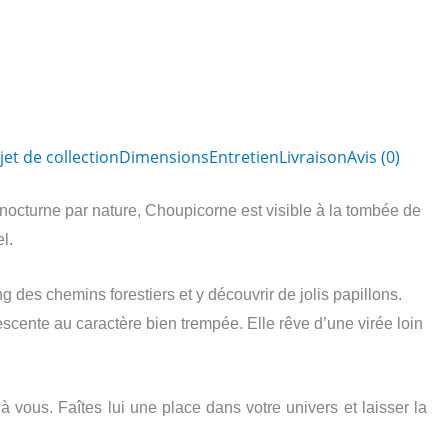
jet de collection
Dimensions
Entretien
Livraison
Avis (0)
octurne par nature, Choupicorne est visible à la tombée de
l.
g des chemins forestiers et y découvrir de jolis papillons.
lescente au caractère bien trempée. Elle rêve d’une virée loin
e à vous. Faîtes lui une place dans votre univers et laisser la