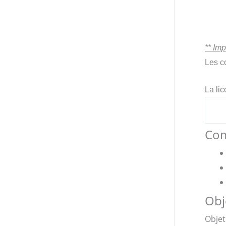
** Imp
Les c
La lic
Com
Obj
Objet