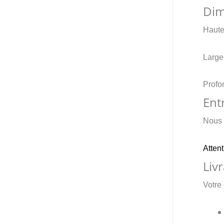
Dim
Haute
Large
Profon
Ent
Nous 
Attent
Liv
Votre