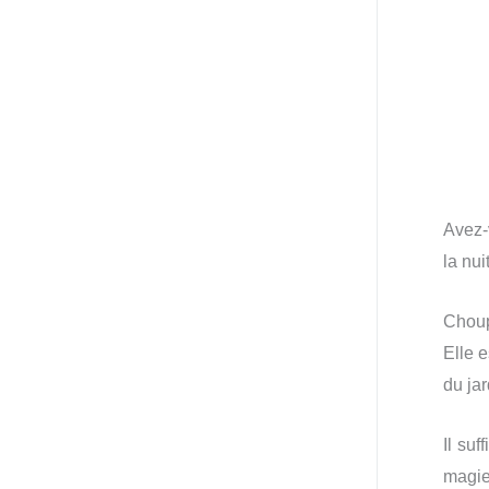
Avez-
la nui
Choupi
Elle e
du jar
Il suf
magie