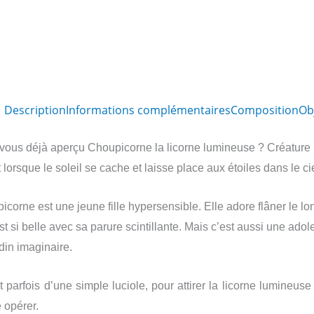
Description
Informations complémentaires
Composition
Ob
vous déjà aperçu Choupicorne la licorne lumineuse ? Créature n
t lorsque le soleil se cache et laisse place aux étoiles dans le cie
corne est une jeune fille hypersensible. Elle adore flâner le lon
st si belle avec sa parure scintillante. Mais c’est aussi une ado
din imaginaire.
fit parfois d’une simple luciole, pour attirer la licorne lumineus
 opérer.