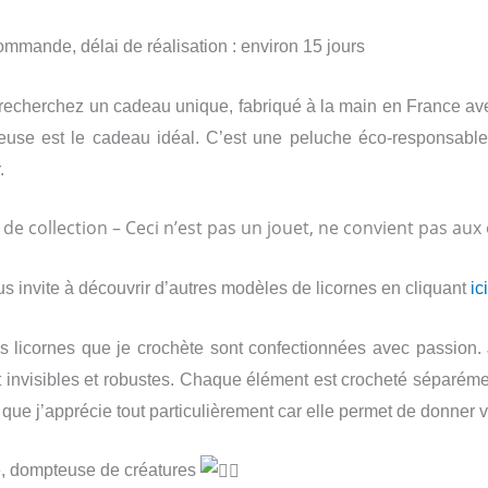
ommande, délai de réalisation : environ 15 jours
recherchez un cadeau unique, fabriqué à la main en France avec
euse est le cadeau idéal. C’est une peluche éco-responsable 
.
 de collection – Ceci n’est pas un jouet, ne convient pas au
us invite à découvrir d’autres modèles de licornes en cliquant
ici
es licornes que je crochète sont confectionnées avec passion. J
t invisibles et robustes. Chaque élément est crocheté séparém
 que j’apprécie tout particulièrement car elle permet de donner 
e, dompteuse de créatures