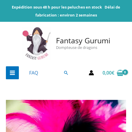
Aller
Expédition sous 48 h pour les peluches en stock
Délai de
au
fabrication : environ 2 semaines
contenu
Fantasy Gurumi
Dompteuse de dragons
0,00
€
FAQ
Rechercher