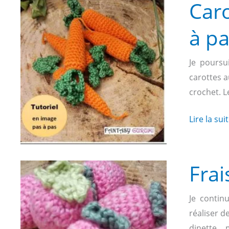
Caro
à p
Je poursui
carottes a
crochet. L
Carottes
Lire la sui
au
crochet
c’est
Frai
facile
avec
Je continu
le
réaliser d
tutoriel
dinette….m