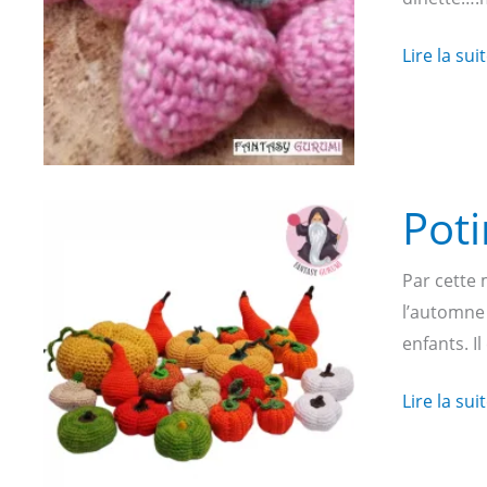
pas
à
Fraises
Lire la sui
pas
au
en
crochet
image
tutoriel
gratuit
Poti
Par cette 
l’automne
enfants. I
Potirons
Lire la sui
au
crochet