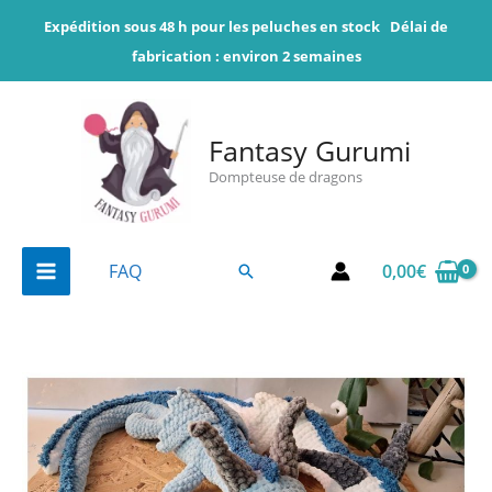
Aller
Expédition sous 48 h pour les peluches en stock
Délai de
au
fabrication : environ 2 semaines
contenu
Fantasy Gurumi
Dompteuse de dragons
0,00
€
FAQ
Rechercher